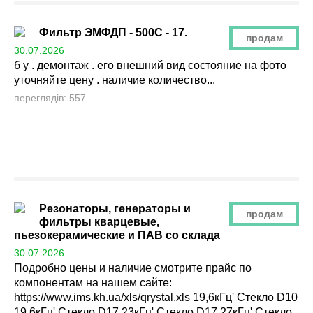
Фильтр ЭМФДП - 500С - 17.
продам
30.07.2026
б у . демонтаж . его внешний вид состояние на фото
уточняйте цену . наличие количество...
переглядів: 557
Резонаторы, генераторы и
продам
фильтры кварцевые,
пьезокерамические и ПАВ со склада
30.07.2026
Подробно цены и наличие смотрите прайс по
компонентам на нашем сайте:
https://www.ims.kh.ua/xls/qrystal.xls 19,6кГц' Стекло D10
19,6кГц' Стекло D17 23кГц' Стекло D17 27кГц' Стекло