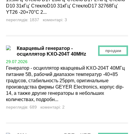
D10 31кГц' СтеклоD10 31кГц' СтеклоD17 32768Гц'
YT26 -20+70°С 2...
переглядів: 1837 коментарі: 3
Кварцевый генератор -
продам
осциллятор KXO-204T 40MHz
29.07.2026
Генератор - осциллятор кварцевый KXO-204T 40МГц
питание 5В, рабочий диапазон температур -40+85
градусов, стабильность 25ppm, оригинальные
производства фирмы GEYER Electronics, корпус dip-
14, а также другие генераторы в небольших
количествах, подробн...
переглядів: 689 коментарі: 2