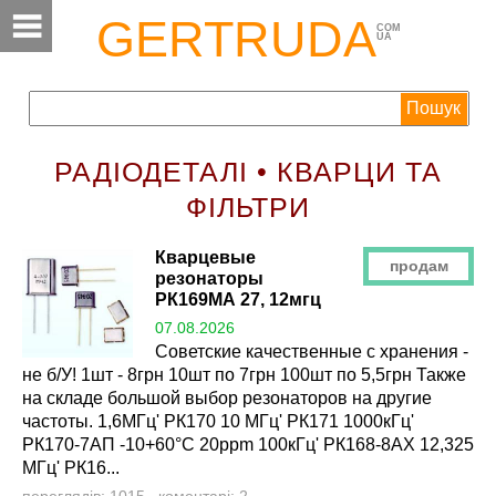
GERTRUDA
COM
UA
РАДІОДЕТАЛІ • КВАРЦИ ТА
ФІЛЬТРИ
Кварцевые
продам
резонаторы
РК169МА 27, 12мгц
07.08.2026
Советские качественные с хранения -
не б/У! 1шт - 8грн 10шт по 7грн 100шт по 5,5грн Также
на складе большой выбор резонаторов на другие
частоты. 1,6МГц' РК170 10 МГц' РК171 1000кГц'
РК170-7АП -10+60°С 20ppm 100кГц' РК168-8АХ 12,325
МГц' РК16...