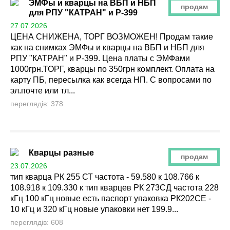
ЭМФы и кварцы на ВБП и НБП
продам
для РПУ "КАТРАН" и Р-399
27.07.2026
ЦЕНА СНИЖЕНА, ТОРГ ВОЗМОЖЕН! Продам такие
как на снимках ЭМФы и кварцы на ВБП и НБП для
РПУ "КАТРАН" и Р-399. Цена платы с ЭМФами
1000грн.ТОРГ, кварцы по 350грн комплект. Оплата на
карту ПБ, пересылка как всегда НП. С вопросами по
эл.почте или тл...
переглядів: 378
Кварцы разные
продам
23.07.2026
тип кварца РК 255 СТ частота - 59.580 к 108.766 к
108.918 к 109.330 к тип кварцев РК 273СД частота 228
кГц 100 кГц новые есть паспорт упаковка РК202СЕ -
10 кГц и 320 кГц новые упаковки нет 199.9...
переглядів: 608