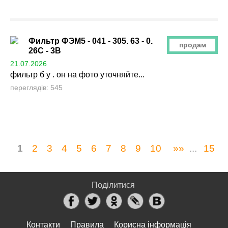
Фильтр ФЭМ5 - 041 - 305. 63 - 0.
продам
26С - 3В
21.07.2026
фильтр б у . он на фото уточняйте...
переглядів: 545
1
2
3
4
5
6
7
8
9
10
»»
...
15
Поділитися
Контакти
Правила
Корисна інформація