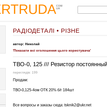
ERTRUDA
COM
UA
РАДІОДЕТАЛІ • РІЗНЕ
автор: Николай
'Показати всі оголошення цього користувача'
ТВО-0, 125 /// Резистор постоянн
переглядів: 199
Продам:
ТВО-0,125-4ом ОТК 20% б/г 184шт
Все вопросы и заказы сюда:
tsknik2@ukr.net