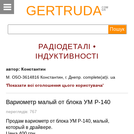
GERTRUDA
COM
UA
РАДІОДЕТАЛІ •
ІНДУКТИВНОСТІ
автор: Константин
М. O5O-3614816 Константин, г. Днепр. complete(at)i. ua
'Показати всі оголошення цього користувача'
Вариометр малый от блока УМ Р-140
переглядів: 767
Продам вариометр от блока УМ Р-140, малый,
который в драйвере.
Цена 400 грн.