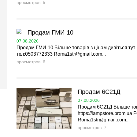
просмотров: 5
Продам ГМИ-10
07.08.2026
Продам ГМИ-10 Більше товарів з цінам дивіться тут h
тел:0503772333
Roma1str@gmail.com
...
просмотров: 6
Продам 6С21Д
07.08.2026
Продам 6С21Д Більше това
https://lampstore.prom.ua
Roma1str@gmail.com
...
просмотров: 7