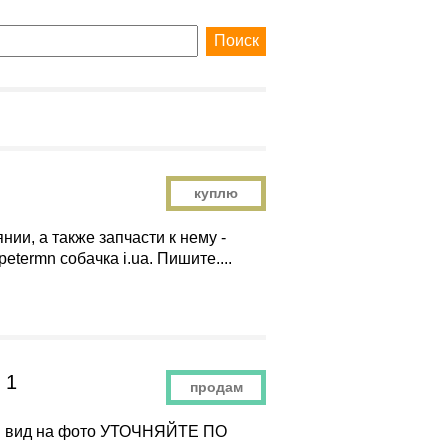
куплю
ии, а также запчасти к нему -
etermn собачка i.ua. Пишите....
 1
продам
шний вид на фото УТОЧНЯЙТЕ ПО