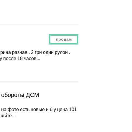
продам
ина разная . 2 грн один рулон .
 после 18 часов...
е обороты ДСМ
на фото есть новые и б у цена 101
яйте...