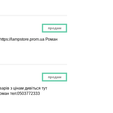
продам
ttps://lampstore.prom.ua Роман
продам
рів з цінам дивіться тут
 Роман тел:0503772333