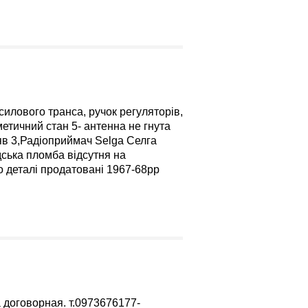
илового транса, ручок регуляторів,
етичний стан 5- антенна не гнута
яв 3,Радіоприймач Selga Селга
ська пломба відсутня на
о деталі продатовані 1967-68рр
договорная. т.0973676177-