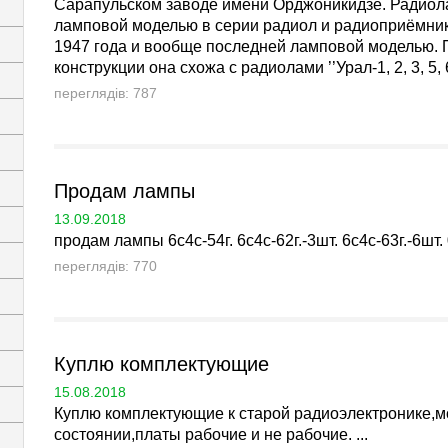
Сарапульском заводе имени Орджоникидзе. Радиола 
ламповой моделью в серии радиол и радиоприёмнико
1947 года и вообще последней ламповой моделью. П
конструкции она схожа с радиолами ’’Урал-1, 2, 3, 5, 6’
переглядів: 787
Продам лампы
13.09.2018
продам лампы 6с4с-54г. 6с4с-62г.-3шт. 6с4с-63г.-6шт. 
переглядів: 770
Куплю комплектующие
15.08.2018
Куплю комплектующие к старой радиоэлектронике,м
состоянии,платы рабочие и не рабочие. ...