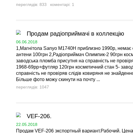
переглядів: 833 коментарі: 1
Продам радіоприймачі в коллекцію
06.06.2018
1,Магнітола Sanyo M1740H приблизно 1990р, немає с
антени 100грн 2,Радіоприймач Олимпик-2 90грн косм
заводська пломба присутня на справність не провір
1968-69рр+футляр 120грн косметичний стан 5- завод
справність не провіряв слідів ковиряня не знайденн
Більше фото можу скинути на почту ...
переглядів: 1047
VEF-206.
22.05.2018
Продам VEF-206 экспортный вариант.Рабочий. Цена 