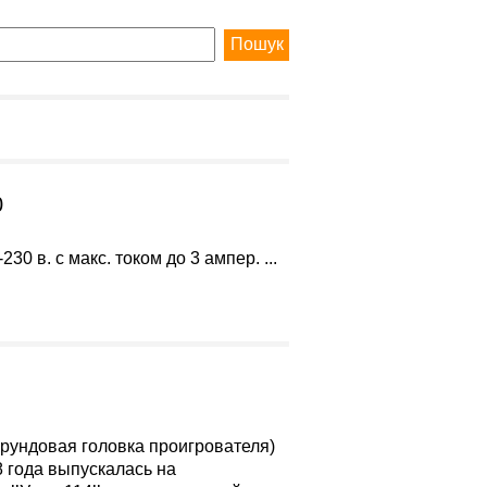
0
0 в. с макс. током до 3 ампер. ...
корундовая головка проигрователя)
8 года выпускалась на