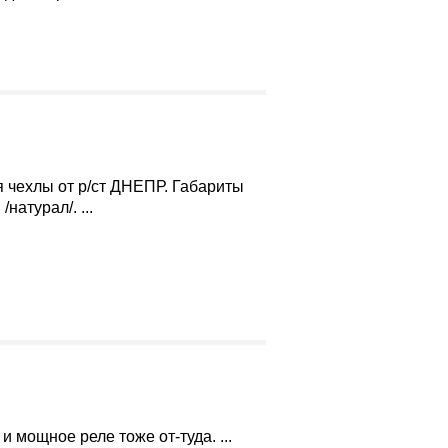
 чехлы от р/ст ДНЕПР. Габариты
натурал/. ...
 мощное реле тоже от-туда. ...