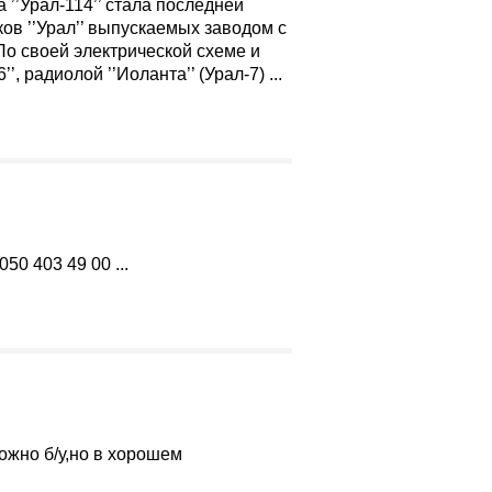
’’Урал-114’’ стала последней
в ’’Урал’’ выпускаемых заводом с
о своей электрической схеме и
’, радиолой ’’Иоланта’’ (Урал-7) ...
050 403 49 00 ...
ожно б/у,но в хорошем