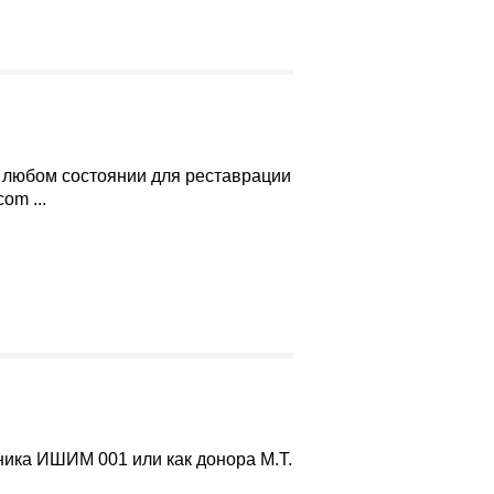
в любом состоянии для реставрации
.com
...
ика ИШИМ 001 или как донора М.Т.