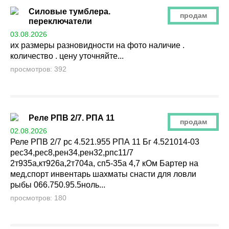
Силовые тумблера.
продам
переключатели
03.08.2026
их размеры разновидности на фото наличие .
количество . цену уточняйте...
просмотров: 392
Реле РПВ 2/7. РПА 11
продам
02.08.2026
Реле РПВ 2/7 рс 4.521.955 РПА 11 Бг 4.521014-03
рес34,рес8,рен34,рен32,рпс11/7
2т935а,кт926а,2т704а, сп5-35а 4,7 кОм Бартер на
мед,спорт инвентарь шахматы снасти для ловли
рыбы 066.750.95.5ноль...
просмотров: 180