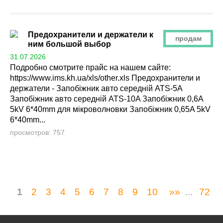
Предохранители и держатели к
продам
ним большой выбор
31.07.2026
Подробно смотрите прайс на нашем сайте:
https://www.ims.kh.ua/xls/other.xls Предохранители и
держатели - Запобіжник авто середній ATS-5A
Запобіжник авто середній ATS-10A Запобіжник 0,6A
5kV 6*40mm для мікроволновки Запобіжник 0,65A 5kV
6*40mm...
просмотров: 757
1
2
3
4
5
6
7
8
9
10
»»
...
72