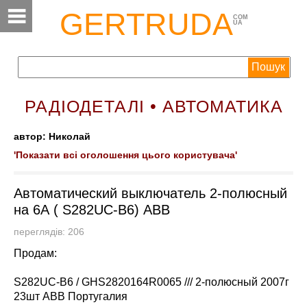
GERTRUDA
COM
UA
РАДІОДЕТАЛІ • АВТОМАТИКА
автор: Николай
'Показати всі оголошення цього користувача'
Автоматический выключатель 2-полюсный
на 6А ( S282UC-B6) ABB
переглядів: 206
Продам:
S282UC-B6 / GHS2820164R0065 /// 2-полюсный 2007г
23шт ABB Португалия