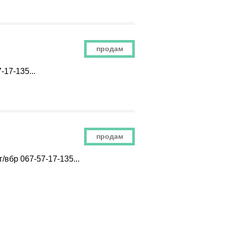
продам
-17-135...
продам
вбр 067-57-17-135...