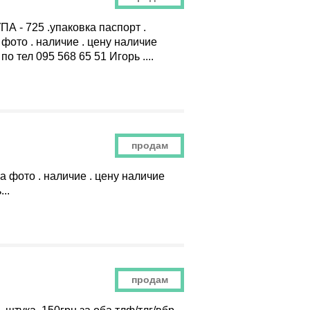
А - 725 .упаковка паспорт .
фото . наличие . цену наличие
о тел 095 568 65 51 Игорь ....
продам
на фото . наличие . цену наличие
..
продам