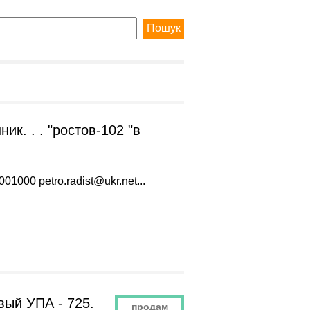
ик. . . "ростов-102 "в
8001000
petro.radist@ukr.net
...
вый УПА - 725.
продам