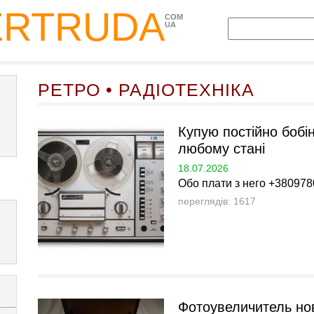
ERTRUDA
COM
UA
РЕТРО • РАДІОТЕХНІКА
Купую постiйно бобiнн
любому станi
18.07.2026
Обо плати з него +38097
переглядів: 1617
Фотоувеличитель но