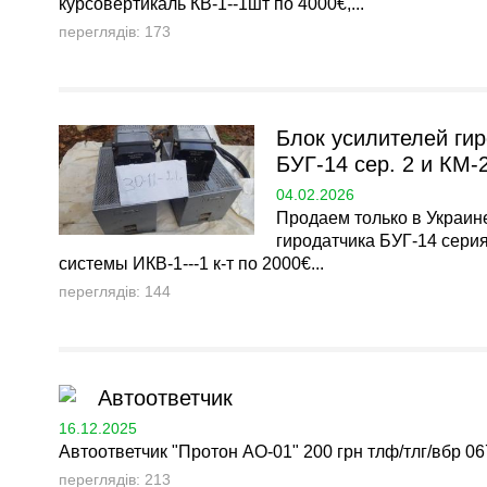
курсовертикаль КВ-1--1шт по 4000€,...
переглядів: 173
Блок усилителей ги
БУГ-14 сер. 2 и КМ-2
04.02.2026
Продаем только в Украине
гиродатчика БУГ-14 серия
системы ИКВ-1---1 к-т по 2000€...
переглядів: 144
Автоответчик
16.12.2025
Автоответчик "Протон АО-01" 200 грн тлф/тлг/вбр 067
переглядів: 213