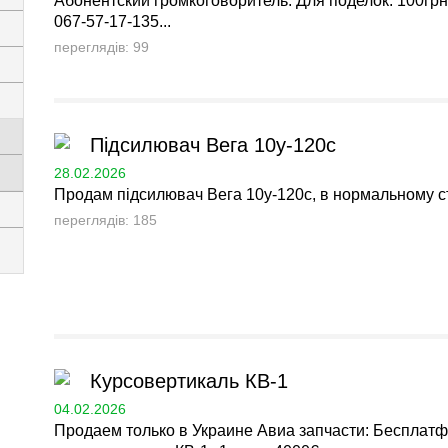
Абонентский громкоговоритель. Для поделок. 100грн.
067-57-17-135...
переглядів: 99
Підсилювач Вега 10у-120с
28.02.2026
Продам підсилювач Вега 10у-120с, в нормальному ста
переглядів: 185
Курсовертикаль КВ-1
04.02.2026
Продаем только в Украине Авиа запчасти: Беспла