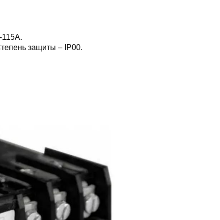
-115А.
тепень защиты – IP00.