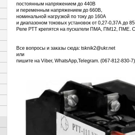
постоянным напряжением до 440В
и переменным напряжением до 660В,
номинальной нагрузкой по току до 160А
и диапазоном токовых установок от 0,27-0,37А до 85
Реле РТТ крепятся на пускатели ПМА, ПМ12, ПМЕ. С
Все вопросы и заказы сюда:
tsknik2@ukr.net
или
пишите на Viber, WhatsАpp,Telegram. (067-812-830-7)