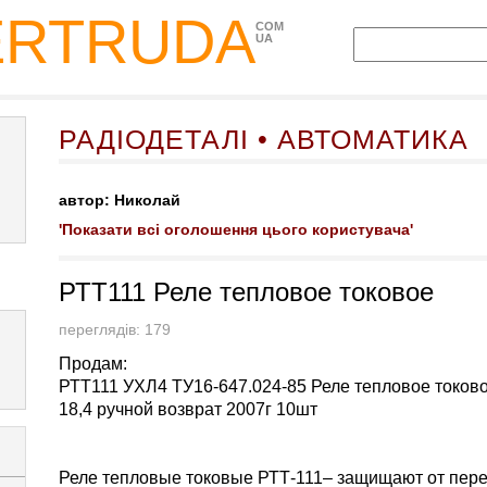
ERTRUDA
COM
UA
РАДІОДЕТАЛІ • АВТОМАТИКА
автор: Николай
'Показати всі оголошення цього користувача'
РТТ111 Реле тепловое токовое
переглядів: 179
Продам:
РТТ111 УХЛ4 ТУ16-647.024-85 Реле тепловое токовое
18,4 ручной возврат 2007г 10шт
Реле тепловые токовые РТТ-111– защищают от пере