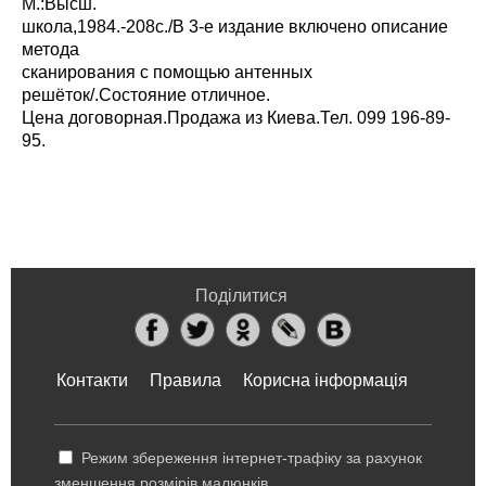
М.:Высш.
школа,1984.-208с./В 3-е издание включено описание
метода
сканирования с помощью антенных
решёток/.Состояние отличное.
Цена договорная.Продажа из Киева.Тел. 099 196-89-
95.
Поділитися
Контакти
Правила
Корисна інформація
Режим збереження інтернет-трафіку за рахунок
зменшення розмірів малюнків