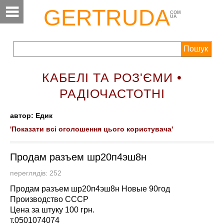
GERTRUDA
COM
UA
КАБЕЛІ ТА РОЗ'ЄМИ •
РАДІОЧАСТОТНІ
автор: Едик
'Показати всі оголошення цього користувача'
Продам разъем шр20п4эш8н
переглядів: 252
Продам разъем шр20п4эш8н Новые 90год
Производство СССР
Цена за штуку 100 грн.
т.0501074074