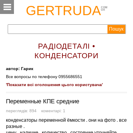
GERTRUDA
COM
UA
РАДІОДЕТАЛІ •
КОНДЕНСАТОРИ
автор: Гарик
Все вопросы по телефону 0955686551
'Показати всі оголошення цього користувача'
Переменные КПЕ средние
переглядів: 894 коментарі: 1
конденсаторы переменной ёмкости . они на фото . все
разные .
цену . наличие . количество . состояние уточняйте