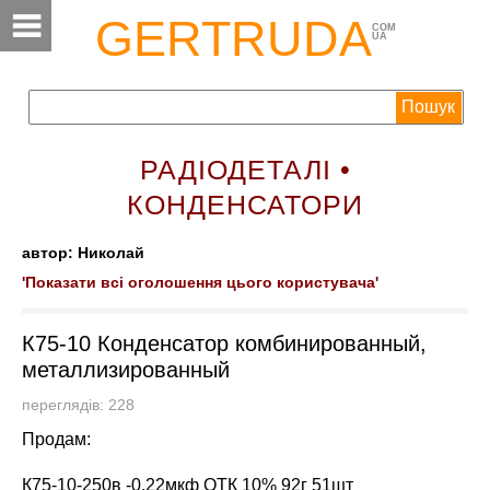
GERTRUDA
COM
UA
РАДІОДЕТАЛІ •
КОНДЕНСАТОРИ
автор: Николай
'Показати всі оголошення цього користувача'
К75-10 Конденсатор комбинированный,
металлизированный
переглядів: 228
Продам:
К75-10-250в -0,22мкф ОТК 10% 92г 51шт