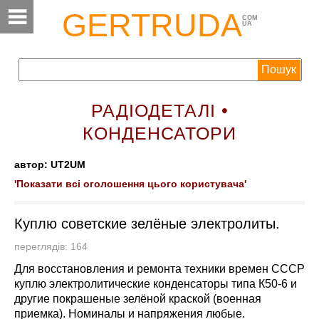
GERTRUDA
COM
UA
РАДІОДЕТАЛІ •
КОНДЕНСАТОРИ
автор: UT2UM
'Показати всі оголошення цього користувача'
Куплю советские зелёные электролиты.
переглядів: 164
Для восстановления и ремонта техники времен СССР
куплю электролитические конденсаторы типа К50-6 и
другие покрашеные зелёной краской (военная
приемка). Номиналы и напряжения любые.