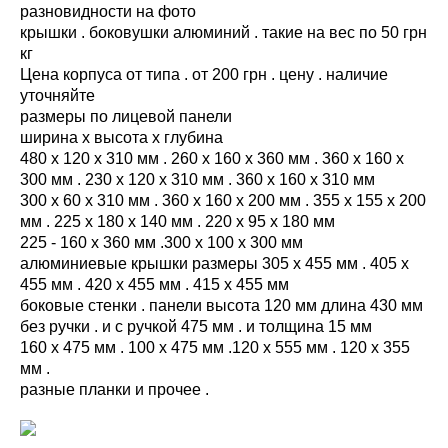
разновидности на фото
крышки . боковушки алюминий . такие на вес по 50 грн
кг
Цена корпуса от типа . от 200 грн . цену . наличие
уточняйте
размеры по лицевой панели
ширина х высота х глубина
480 х 120 х 310 мм . 260 х 160 х 360 мм . 360 х 160 х
300 мм . 230 х 120 х 310 мм . 360 х 160 х 310 мм
300 х 60 х 310 мм . 360 х 160 х 200 мм . 355 х 155 х 200
мм . 225 х 180 х 140 мм . 220 х 95 х 180 мм
225 - 160 х 360 мм .300 х 100 х 300 мм
алюминиевые крышки размеры 305 х 455 мм . 405 х
455 мм . 420 х 455 мм . 415 х 455 мм
боковые стенки . панели высота 120 мм длина 430 мм
без ручки . и с ручкой 475 мм . и толщина 15 мм
160 х 475 мм . 100 х 475 мм .120 х 555 мм . 120 х 355
мм .
разные планки и прочее .