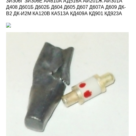
3И306Г 3И306Е АА610А АД516А АИ201Ж АИ301А
Д408 Д601Б Д602Б Д604 Д605 Д607 Д607А Д609 ДК-
В2 ДК-И2М КА120В КА513А КД409А КД901 КД923А