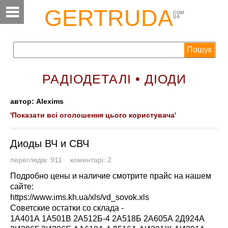
GERTRUDA
COM
UA
РАДІОДЕТАЛІ • ДІОДИ
автор: Alexims
'Показати всі оголошення цього користувача'
Диоды ВЧ и СВЧ
переглядів: 911 коментарі: 2
Подробно цены и наличие смотрите прайс на нашем
сайте:
https://www.ims.kh.ua/xls/vd_sovok.xls
Советские остатки со склада -
1А401А 1А501В 2А512Б-4 2А518Б 2А605А 2Д924А