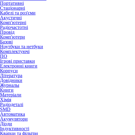
Портативні
Стаціонарні
Кабелі та роз'єми
Акустичні
Комп'ютерні
Радіочастотні
Провід
Комп'ютери
Базові
Ноутбуки та нетбуки
Комплектуючі
ПО
Ігрові приставки
Електронні книги
Корпуси
Література
Довідники
Журналы
Книги
Матеріали
Хімія
Радіодеталі
SMD
Автоматика
Акумулятори
Діоди
Індуктивності
Кварци та фільтри