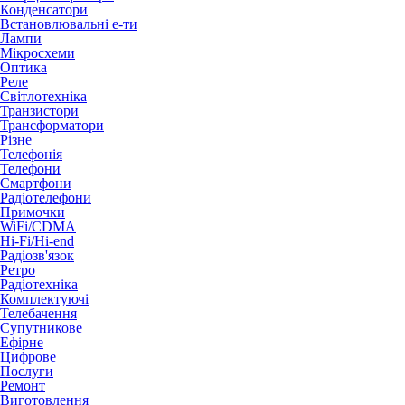
Конденсатори
Встановлювальні е-ти
Лампи
Мікросхеми
Оптика
Реле
Світлотехніка
Транзистори
Трансформатори
Різне
Телефонія
Телефони
Смартфони
Радіотелефони
Примочки
WiFi/CDMA
Hi-Fi/Hi-end
Радіозв'язок
Ретро
Радіотехніка
Комплектуючі
Телебачення
Супутникове
Ефірне
Цифрове
Послуги
Ремонт
Виготовлення