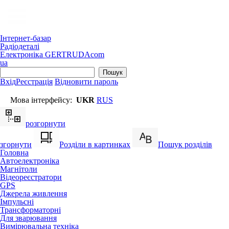
Інтернет-базар
Радіодеталі
Електроніка
GERTRUDA
com
ua
Вхід
Реєстрація
Відновити пароль
Мова інтерфейсу:
UKR
RUS
розгорнути
згорнути
Розділи в картинках
Пошук розділів
Головна
Автоелектроніка
Магнітоли
Відеореєстратори
GPS
Джерела живлення
Імпульсні
Трансформаторні
Для зварювання
Вимірювальна техніка