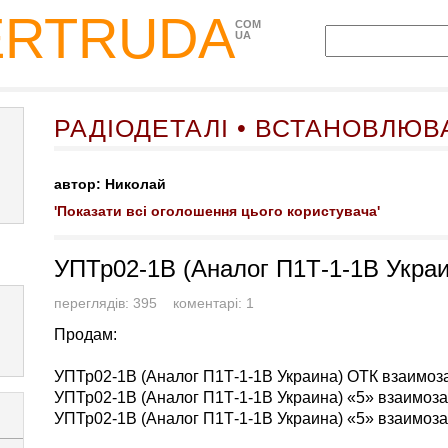
ERTRUDA
COM
UA
РАДІОДЕТАЛІ • ВСТАНОВЛЮВ
автор: Николай
'Показати всі оголошення цього користувача'
УПТр02-1В (Аналог П1Т-1-1В Украи
переглядів: 395 коментарі: 1
Продам:
УПТр02-1В (Аналог П1Т-1-1В Украина) ОТК взаимоз
УПТр02-1В (Аналог П1Т-1-1В Украина) «5» взаимоз
УПТр02-1В (Аналог П1Т-1-1В Украина) «5» взаимоз