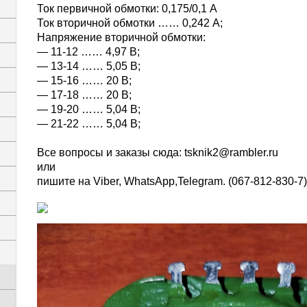
Ток первичной обмотки: 0,175/0,1 А
Ток вторичной обмотки …… 0,242 А;
Напряжение вторичной обмотки:
— 11-12 …… 4,97 В;
— 13-14 …… 5,05 В;
— 15-16 …… 20 В;
— 17-18 …… 20 В;
— 19-20 …… 5,04 В;
— 21-22 …… 5,04 В;
Все вопросы и заказы сюда:
tsknik2@rambler.ru
или
пишите на Viber, WhatsАpp,Telegram. (067-812-830-7)