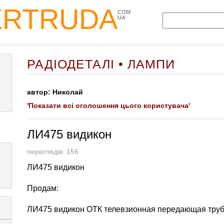
ERTRUDA
COM
UA
РАДІОДЕТАЛІ • ЛАМПИ
автор: Николай
'Показати всі оголошення цього користувача'
ЛИ475 видикон
переглядів: 156
ЛИ475 видикон
Продам:
ЛИ475 видикон ОТК телевзионная передающая труб