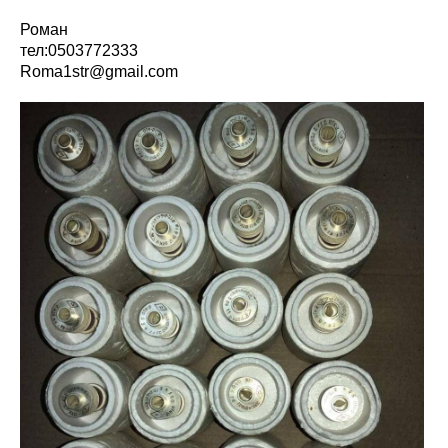
Роман
тел:0503772333
Roma1str@gmail.com