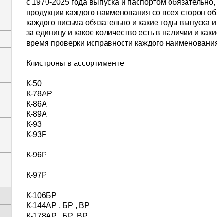
с 1970-2025 года выпуска и паспортом обязательно
продукции каждого наименования со всех сторон об
каждого письма обязательно и какие годы выпуска и
за единицу и какое количество есть в наличии и каки
время проверки исправности каждого наименовани
Клистроны в ассортименте
К-50
К-78АР
К-86А
К-89А
К-93
К-93Р
К-96Р
К-97Р
К-106БР
К-144АР , БР , ВР
К-178АР , БР ,ВР