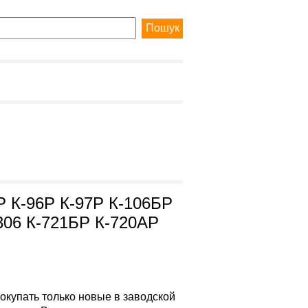
3Р К-96Р К-97Р К-106БР
-306 К-721БР К-720АР
окупать только новые в заводской