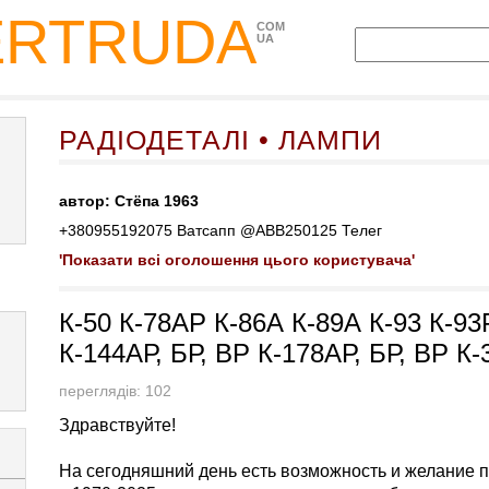
ERTRUDA
COM
UA
РАДІОДЕТАЛІ • ЛАМПИ
автор: Стёпа 1963
+380955192075 Ватсапп @ABB250125 Телег
'Показати всі оголошення цього користувача'
К-50 К-78АР К-86А К-89А К-93 К-9
К-144АР, БР, ВР К-178АР, БР, ВР К
переглядів: 102
Здравствуйте!
На сегодняшний день есть возможность и желание п