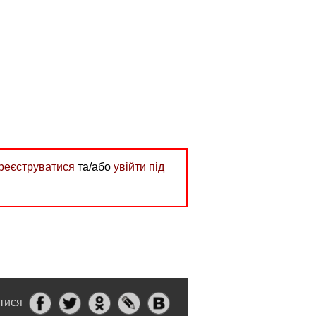
реєструватися
та/або
увійти під
итися