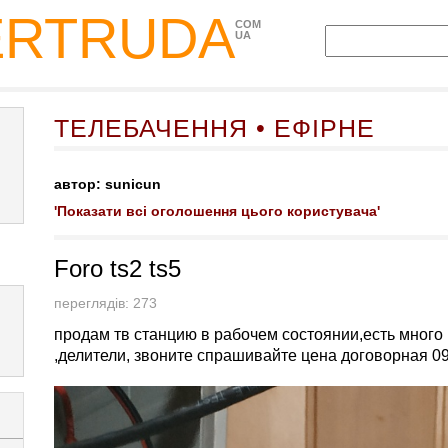
ERTRUDA
COM
UA
ТЕЛЕБАЧЕННЯ • ЕФІРНЕ
автор: sunicun
'Показати всі оголошення цього користувача'
Foro ts2 ts5
переглядів: 273
продам тв станцию в рабочем состоянии,есть много
,делители, звоните спрашивайте цена договорная 09