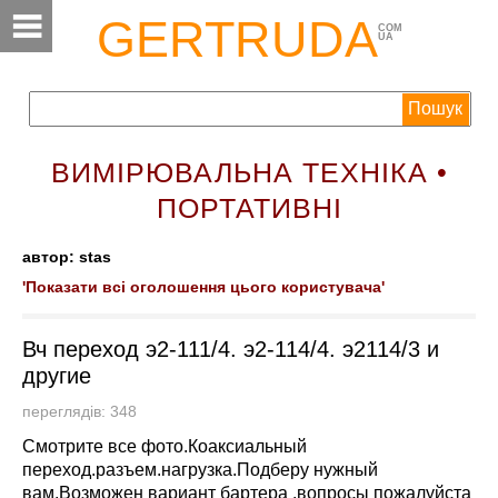
GERTRUDA
COM
UA
ВИМІРЮВАЛЬНА ТЕХНІКА •
ПОРТАТИВНІ
автор: stas
'Показати всі оголошення цього користувача'
Вч переход э2-111/4. э2-114/4. э2114/3 и
другие
переглядів: 348
Смотрите все фото.Коаксиальный
переход.разъем.нагрузка.Подберу нужный
вам.Возможен вариант бартера .вопросы пожалуйста