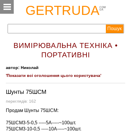
GERTRUDA
COM
UA
ВИМІРЮВАЛЬНА ТЕХНІКА •
ПОРТАТИВНІ
автор: Николай
'Показати всі оголошення цього користувача'
Шунты 75ШСМ
переглядів: 162
Продам Шунты 75ШСМ:
75ШСМ3-5-0,5 -----5А-----~100шт.
75ШСМ3-10-0,5 -----10А-----~100шт.