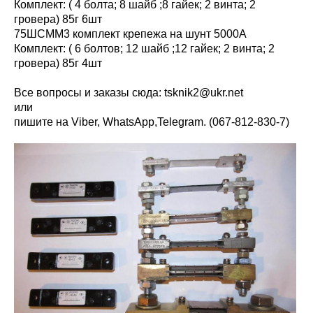
Комплект: ( 4 болта; 8 шайб ;8 гайек; 2 винта; 2
гровера) 85г 6шт
75ШСММ3 комплект крепежа на шунт 5000А
Комплект: ( 6 болтов; 12 шайб ;12 гайек; 2 винта; 2
гровера) 85г 4шт
Все вопросы и заказы сюда:
tsknik2@ukr.net
или
пишите на Viber, WhatsАpp,Telegram. (067-812-830-7)