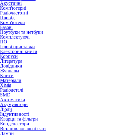
Акустичні
Комп'ютерні
Радіочастотні
Провід
Комп'ютери
Базові
Ноутбуки та нетбуки
Комплектуючі
ПО
Ігрові приставки
Електронні книги
Корпуси
Література
Довідники
Журналы
Книги
Матеріали
Хімія
Радіодеталі
SMD
Автоматика
Акумулятори
Діоди
Індуктивності
Кварци та фільтри
Конденсатори
Встановлювальні е-ти
Лампи