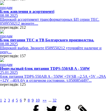
продам
Блок живлення в асортименті
08.08.2025
Широкий ассортимент трансформаторных БП серии ТЕС.
0509550212 звоните....
переглядів: 212
продам
Блок питания ТЕС и ТВ Болгарского производства.
08.08.2025
Широкий выбор. Звоните 0509550212 уточняйте наличие и
цену....
переглядів: 157
продам
Импульсный блок питания TDPS-550AB A - 550W
25.01.2025
блок питания TDPS-550AB A - 550W +5VSB --2.5A +5V --29A
+12V --40A б/у в отличном состоянии. т.0500854497...
переглядів: 125
1
2
3
4
5
6
7
8
9
10
»»
...
32