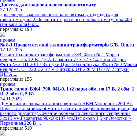
Дросель для зварювального напівавтомату
27.12.2025
дросель для зварювального напівавтомату підходять для
півавтомату на 220в знятий з робочого напівавтомату ціна 400
грн вага біля 6 кг...
переглядів: 198
продам
№ 8-1 Продам останні залишки трансформаторів Б/В. Ольга
17.12.2025
Останні залишки трансформаторів Б/В. Фото № 1 Марка
невідома. 2 х 12 В, 2,2 А Габарити 77 х 77 х 54. Ціна 70 грн.
Фото № 2 ТП-20-17 3 штуки Ціна 50 грн/штука. Фото № 3 Марка
невідома. U1-220 U2-12 V 3 штуки, U1-220 V U2-6V 2 штуки
ЦІНА ...
переглядів: 156
продам
Транс силов. ВЖ4. 700. 041-0, 1 (2 пары обм. по 17 В, 2 обм. 1
В, 2 обм. 0, 5 В)
24.11.2025
Демонтаж из блока питания советской ЭВМ.Мощность 200 Вт.
Пары 17-вольтовых обмоток разноточные (выполнены проводом
разного диаметра).Сечение броневого ленточного сердечника
32х15 мм.Габариты: 90х60х107 мм.Вес около 1,5 кг.Обмотки >
Первичная 220 В ...
переглядів: 510