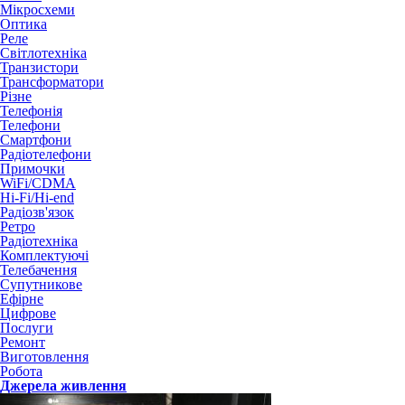
Мікросхеми
Оптика
Реле
Світлотехніка
Транзистори
Трансформатори
Різне
Телефонія
Телефони
Смартфони
Радіотелефони
Примочки
WiFi/CDMA
Hi-Fi/Hi-end
Радіозв'язок
Ретро
Радіотехніка
Комплектуючі
Телебачення
Супутникове
Ефірне
Цифрове
Послуги
Ремонт
Виготовлення
Робота
Джерела живлення