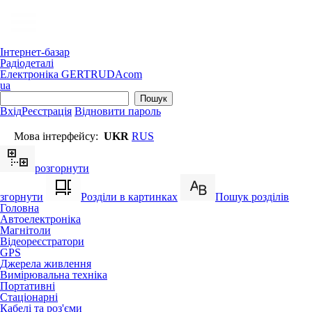
Інтернет-базар
Радіодеталі
Електроніка
GERTRUDA
com
ua
Вхід
Реєстрація
Відновити пароль
Мова інтерфейсу:
UKR
RUS
розгорнути
згорнути
Розділи в картинках
Пошук розділів
Головна
Автоелектроніка
Магнітоли
Відеореєстратори
GPS
Джерела живлення
Вимірювальна техніка
Портативні
Стаціонарні
Кабелі та роз'єми