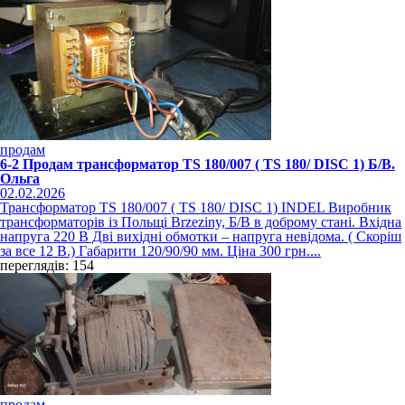
продам
6-2 Продам трансформатор TS 180/007 ( TS 180/ DISC 1) Б/В.
Ольга
02.02.2026
Трансформатор TS 180/007 ( TS 180/ DISC 1) ІNDEL Виробник
трансформаторів із Польщі Brzeziny, Б/В в доброму стані. Вхідна
напруга 220 В Дві вихідні обмотки – напруга невідома. ( Скоріш
за все 12 В.) Габарити 120/90/90 мм. Ціна 300 грн....
переглядів: 154
продам