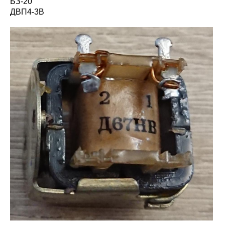
БЗ-20
ДВП4-3В