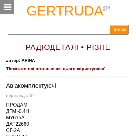
GERTRUDA
COM
UA
РАДІОДЕТАЛІ • РІЗНЕ
автор: ARINA
'Показати всі оголошення цього користувача'
Авіакомплектуючі
переглядів: 94
ПРОДАМ:
ДГМ -0.4Н
МУ615А
ДАТ22660
СГ-2А