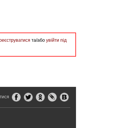
реєструватися
та/або
увійти під
итися