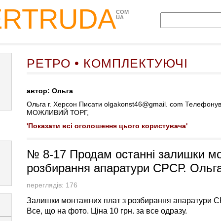
ERTRUDA
COM
UA
РЕТРО • КОМПЛЕКТУЮЧІ
автор: Ольга
Ольга г. Херсон Писати olgakonst46@gmail. com Телефону
МОЖЛИВИЙ ТОРГ,
'Показати всі оголошення цього користувача'
№ 8-17 Продам останні залишки мо
розбирання апаратури СРСР. Ольга
переглядів: 176
Залишки монтажних плат з розбирання апаратури С
Все, що на фото. Ціна 10 грн. за все одразу.