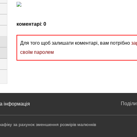
коментарі
:
0
Для того щоб залишати коментарі, вам потрібно
за
своїм паролем
Поділ
а інформація
афіку за рахунок зменшення розмірів малюнків